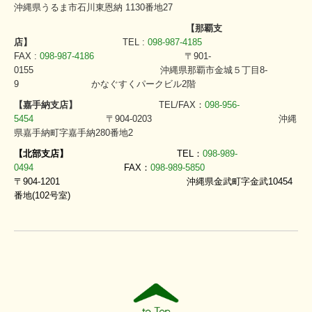
沖縄県うるま市石川東恩納 1130番地27
【那覇支
店】
TEL
:
098-987-4185
FAX
:
098-987-4186
〒901-
0155
沖縄県那覇市金城５丁目8-
9
かなぐすくパークビル2階
【嘉手納支店】
TEL/FAX：
098-956-
5454
〒904-0203
沖縄
県嘉手納町字嘉手納280番地2
【北部支店】
TEL：
098-989-
0494
FAX：
098-989-5850
〒90
4-1201
沖縄県金武町字金武10454
番地(102号室)