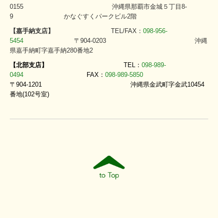
0155
沖縄県那覇市金城５丁目8-
9
かなぐすくパークビル2階
【嘉手納支店】
TEL/FAX：
098-956-
5454
〒904-0203
沖縄
県嘉手納町字嘉手納280番地2
【北部支店】
TEL：
098-989-
0494
FAX：
098-989-5850
〒90
4-1201
沖縄県金武町字金武10454
番地(102号室)