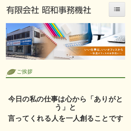
ホーム
製品・サービス
オフィスファニチャー
オフィス機器
ご挨拶
内装工事
取引企業
会社情報
今日の私の仕事は
心から「ありがと
う」と
アクセス
言ってくれる人を一人創ることです